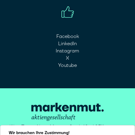
Facebook
LinkedIn
Instagram
X
Youtube
Winx Tower, Neue Mainzer Str. 6-10 . 60311
Wir brauchen Ihre Zustimmung!
Frankfurt/M