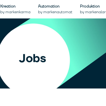
Kreation
Automation
Produktion
by markenkarma
by markenautomat
by markenala