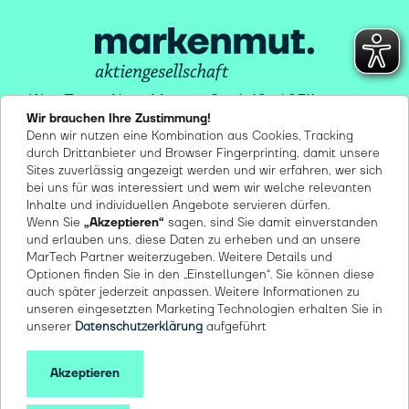
Winx Tower, Neue Mainzer Str. 6-10 . 60311
Wir brauchen Ihre Zustimmung!
Frankfurt/M
Denn wir nutzen eine Kombination aus Cookies, Tracking
Lindenallee 24 . 50968 Köln
durch Drittanbieter und Browser Fingerprinting, damit unsere
Herzogenbuscher Straße 10 . 54292 Trier
Sites zuverlässig angezeigt werden und wir erfahren, wer sich
bei uns für was interessiert und wem wir welche relevanten
Inhalte und individuellen Angebote servieren dürfen.
Wenn Sie
„Akzeptieren“
sagen, sind Sie damit einverstanden
und erlauben uns, diese Daten zu erheben und an unsere
MarTech Partner weiterzugeben. Weitere Details und
Optionen finden Sie in den „Einstellungen“. Sie können diese
auch später jederzeit anpassen. Weitere Informationen zu
© 2026 markenmut AG
unseren eingesetzten Marketing Technologien erhalten Sie in
CO2 Neutral seit 2019
unserer
Datenschutzerklärung
aufgeführt
Barrierefreiheit
Datenschutz
Akzeptieren
Impressum