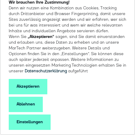
„ …die markenmutigen Kollegen
…wi
Wir brauchen Ihre Zustimmung!
Denn wir nutzen eine Kombination aus Cookies, Tracking
verstanden haben, dass Inklusion keine
all
durch Drittanbieter und Browser Fingerprinting, damit unsere
Bürde ist, sondern die Kernkompetenz
Ve
Sites zuverlässig angezeigt werden und wir erfahren, wer sich
von wahren Werbekreativen und
be
bei uns für was interessiert und wem wir welche relevanten
Vertriebsprofis zeigt: Die Empathie mit
Ma
Inhalte und individuellen Angebote servieren dürfen.
Wenn Sie
„Akzeptieren“
sagen, sind Sie damit einverstanden
an
und für Zielgruppen zu wecken!"
„o
und erlauben uns, diese Daten zu erheben und an unsere
h
ex
MarTech Partner weiterzugeben. Weitere Details und
ver
Optionen finden Sie in den „Einstellungen“. Sie können diese
auch später jederzeit anpassen. Weitere Informationen zu
un
unseren eingesetzten Marketing Technologien erhalten Sie in
Sch
unserer
Datenschutzerklärung
aufgeführt
Akzeptieren
On Demand Produktion Referenz-Case
Ablehnen
Reisewirtschaft &
Saisonalität: Learnings
Einstellungen