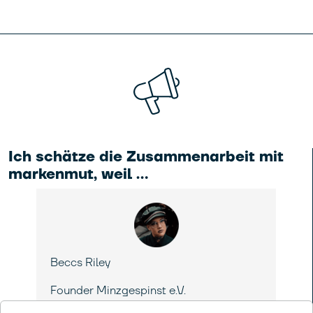
Ich schätze die Zusammenarbeit mit
markenmut, weil …
Beccs Riley
Ca
Founder Minzgespinst e.V.
Co