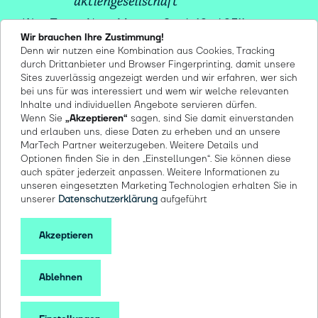
Winx Tower, Neue Mainzer Str. 6-10 . 60311
Wir brauchen Ihre Zustimmung!
Frankfurt/M
Denn wir nutzen eine Kombination aus Cookies, Tracking
Lindenallee 24 . 50968 Köln
durch Drittanbieter und Browser Fingerprinting, damit unsere
Herzogenbuscher Straße 10 . 54292 Trier
Sites zuverlässig angezeigt werden und wir erfahren, wer sich
bei uns für was interessiert und wem wir welche relevanten
Inhalte und individuellen Angebote servieren dürfen.
Wenn Sie
„Akzeptieren“
sagen, sind Sie damit einverstanden
und erlauben uns, diese Daten zu erheben und an unsere
MarTech Partner weiterzugeben. Weitere Details und
Optionen finden Sie in den „Einstellungen“. Sie können diese
auch später jederzeit anpassen. Weitere Informationen zu
© 2026 markenmut AG
unseren eingesetzten Marketing Technologien erhalten Sie in
CO2 Neutral seit 2019
unserer
Datenschutzerklärung
aufgeführt
Barrierefreiheit
Datenschutz
Akzeptieren
Impressum
AGB
Ablehnen
Credential DE
Credential EN